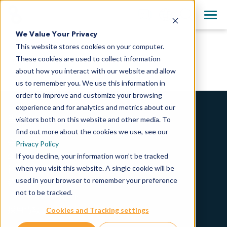
+81-3-4363-1361
Clos
English
We Value Your Privacy
All Contact Information
This website stores cookies on your computer.
日本語
These cookies are used to collect information
前臨床試験に最適なマウスがんモデルの検索
简体中文
about how you interact with our website and allow
us to remember you. We use this information in
order to improve and customize your browsing
experience and for analytics and metrics about our
当社について
visitors both on this website and other media. To
find out more about the cookies we use, see our
会社概要
Privacy Policy
企業理念
If you decline, your information won’t be tracked
when you visit this website. A single cookie will be
社会的責任
used in your browser to remember your preference
経営方針
not to be tracked.
ニュース＆イベント
採用情報
Cookies and Tracking settings