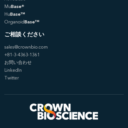
Mu
Base®
Hu
Base™
Organoid
Base™
ご相談ください
sales@crownbio.com
+81-3-4363-1361
お問い合わせ
LinkedIn
Twitter