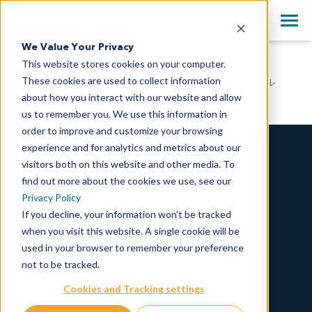
+81-3-4363-1361
Clos
English
We Value Your Privacy
All Contact Information
This website stores cookies on your computer.
日本語
These cookies are used to collect information
業界No.1のコレクション数を誇る患者腫瘍移植マウスモデル
简体中文
about how you interact with our website and allow
us to remember you. We use this information in
order to improve and customize your browsing
experience and for analytics and metrics about our
当社について
visitors both on this website and other media. To
find out more about the cookies we use, see our
会社概要
Privacy Policy
企業理念
If you decline, your information won’t be tracked
when you visit this website. A single cookie will be
社会的責任
used in your browser to remember your preference
経営方針
not to be tracked.
ニュース＆イベント
採用情報
Cookies and Tracking settings