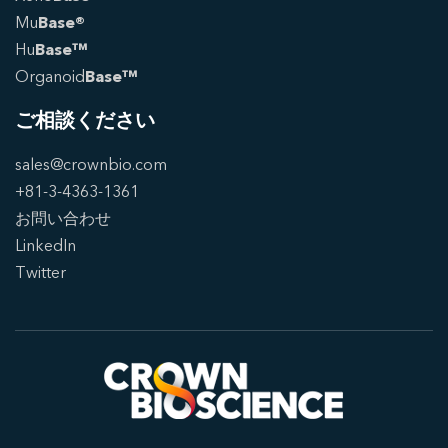
Mu
Base®
Hu
Base™
Organoid
Base™
ご相談ください
sales@crownbio.com
+81-3-4363-1361
お問い合わせ
LinkedIn
Twitter