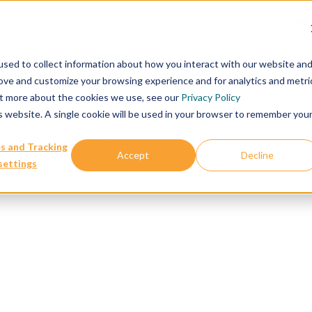
腫瘍
サービス
会社概要
私たち
sed to collect information about how you interact with our website an
rove and customize your browsing experience and for analytics and metri
out more about the cookies we use, see our
Privacy Policy
is website. A single cookie will be used in your browser to remember you
した、最も臨床的に関連性のあ
るモデルを用いて、次世代治療
s and Tracking
Accept
Decline
settings