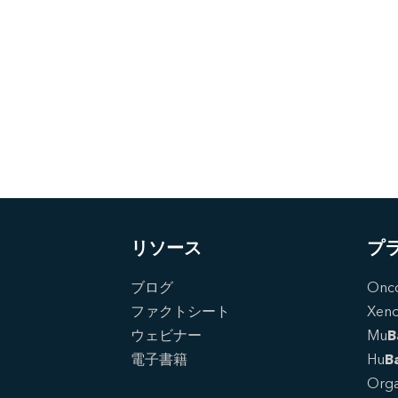
リソース
プ
ブログ
Onc
ファクトシート
Xen
ウェビナー
Mu
B
電子書籍
Hu
B
Orga