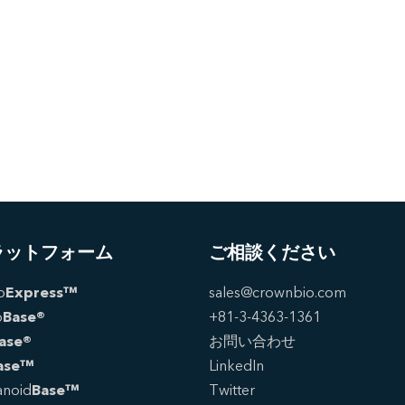
ラットフォーム
ご相談ください
o
Express™
sales@crownbio.com
o
Base®
+81-3-4363-1361
ase®
お問い合わせ
ase™
LinkedIn
noid
Base™
Twitter