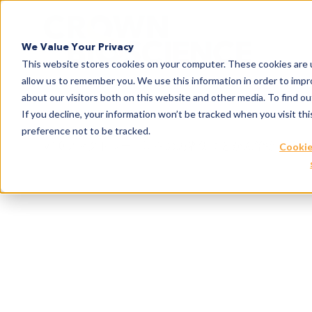
Search
We Value Your Privacy
This website stores cookies on your computer. These cookies are u
allow us to remember you. We use this information in order to imp
about our visitors both on this website and other media. To find 
If you decline, your information won’t be tracked when you visit th
preference not to be tracked.
V1.0
ファクトシート
現在の患者集団とがん治療を反映
Cookie